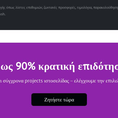
ογής όπως λίστες επιθυμιών, ζωντανές προσφορές, τιμολόγια, παρακολούθησ
ush.
ως 90% κρατική επιδότη
ι σύγχρονα projects ιστοσελίδας – ελέγχουμε την επιλ
Ζητήστε τώρα