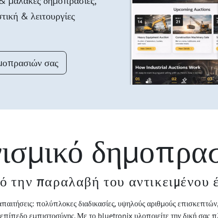
 & μαλακές δημοπρασίες,
στική & λειτουργίες
μοπρασιών σας
ισμικό δημοπρα
ό την παραλαβή του αντικειμένου 
απαιτήσεις: πολύπλοκες διαδικασίες, υψηλούς αριθμούς επισκεπτών,
ό επίπεδο εμπιστοσύνης. Με το bluetronix υλοποιείτε την δική σας