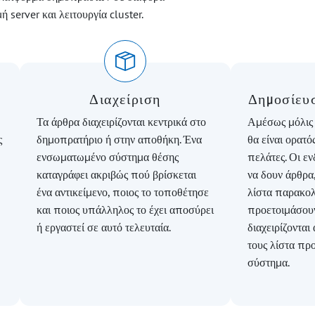
server και λειτουργία cluster.
Διαχείριση
Δημοσίευσ
Τα άρθρα διαχειρίζονται κεντρικά στο
Αμέσως μόλις 
ς
δημοπρατήριο ή στην αποθήκη. Ένα
θα είναι ορατό
ενσωματωμένο σύστημα θέσης
πελάτες. Οι ε
καταγράφει ακριβώς πού βρίσκεται
να δουν άρθρα
ένα αντικείμενο, ποιος το τοποθέτησε
λίστα παρακολ
και ποιος υπάλληλος το έχει αποσύρει
προετοιμάσου
ή εργαστεί σε αυτό τελευταία.
διαχειρίζοντα
τους λίστα πρ
σύστημα.