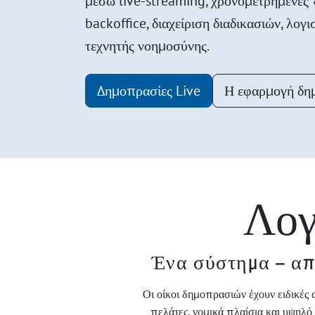
μέσω live-streaming, χρονομετρημένες
backoffice, διαχείριση διαδικασιών, λογι
τεχνητής νοημοσύνης.
Δημοπρασίες Live
Η εφαρμογή δη
Λογ
Ένα σύστημα – απ
Οι οίκοι δημοπρασιών έχουν ειδικές 
πελάτες, νομικά πλαίσια και υψηλ