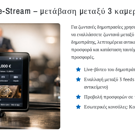
e-Stream – μετάβαση μεταξύ 3 καμ
Για ζωντανές δημοπρασίες χρησ
να εναλλάσσετε ζωντανά μεταξύ 
δημοπράτης, λεπτομέρεια αντικε
προσφορά και κατάσταση ταυτόχ
προσφορές.
Live-βίντεο του δημοπρά
Εναλλαγή μεταξύ 3 feeds 
αντικείμενο)
Προβολή προσφορών σε π
Εσωτερικές κονσόλες: Κ