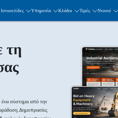
Ιστοσελίδες
Υπηρεσία
Κλάδοι
Τιμές
Ντοσιέ
ε τη
σας
– ένα σύστημα από την
παράδοση. Δημοπρασίες