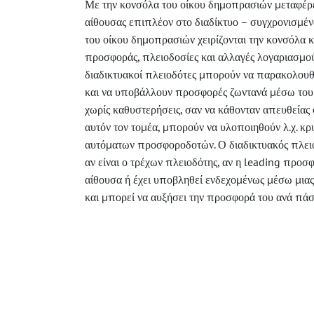
Με την κονσόλα του οίκου δημοπρασιών μεταφέρε
αίθουσας επιπλέον στο διαδίκτυο – συγχρονισμένα
του οίκου δημοπρασιών χειρίζονται την κονσόλα 
προσφοράς, πλειοδοσίες και αλλαγές λογαριασμού
διαδικτυακοί πλειοδότες μπορούν να παρακολου
και να υποβάλλουν προσφορές ζωντανά μέσω του 
χωρίς καθυστερήσεις, σαν να κάθονταν απευθείας 
αυτόν τον τομέα, μπορούν να υλοποιηθούν λ.χ. 
αυτόματων προσφοροδοτών. Ο διαδικτυακός πλει
αν είναι ο τρέχων πλειοδότης, αν η leading προσ
αίθουσα ή έχει υποβληθεί ενδεχομένως μέσω μιας
και μπορεί να αυξήσει την προσφορά του ανά πάσ