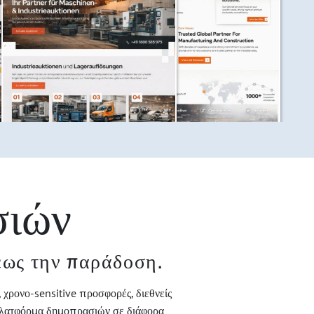
σιών
έως την παράδοση.
 χρονο-sensitive προσφορές, διεθνείς
 πλατφόρμα δημοπρασιών σε διάφορα